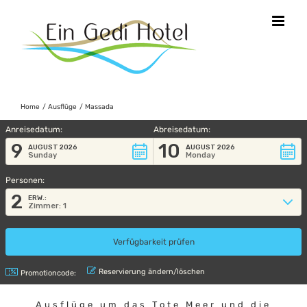
Skip
to
content
Home
Ausflüge
Massada
Anreisedatum:
Abreisedatum:
9
10
AUGUST 2026
AUGUST 2026
Sunday
Monday
Personen:
2
ERW.:
Zimmer: 1
Reservierung ändern/löschen
Promotioncode:
Ausflüge um das Tote Meer und die