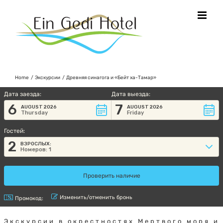
Skip
to
content
Home
Экскурсии
Древняя синагога и «Бейт ха-Тамар»
Дата заезда:
Дата выезда:
6
7
AUGUST 2026
AUGUST 2026
Thursday
Friday
Гостей:
2
ВЗРОСЛЫХ:
Номеров: 1
Изменить/отменить бронь
Промокод:
Экскурсии в окрестностях Мертвого моря и