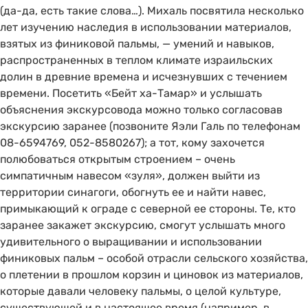
(да-да, есть такие слова…). Михаль посвятила несколько
лет изучению наследия в использовании материалов,
взятых из финиковой пальмы, — умений и навыков,
распространенных в теплом климате израильских
долин в древние времена и исчезнувших с течением
времени. Посетить «Бейт ха-Тамар» и услышать
объяснения экскурсовода можно только согласовав
экскурсию заранее (позвоните Яэли Галь по телефонам
08-6594769, 052-8580267); а тот, кому захочется
полюбоваться открытым строением – очень
симпатичным навесом «зуля», должен выйти из
территории синагоги, обогнуть ее и найти навес,
примыкающий к ограде с северной ее стороны. Те, кто
заранее закажет экскурсию, смогут услышать много
удивительного о выращивании и использовании
финиковых пальм – особой отрасли сельского хозяйства,
о плетении в прошлом корзин и циновок из материалов,
которые давали человеку пальмы, о целой культуре,
существующей и в настоящее время (например, в