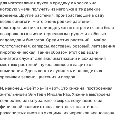
для изготовления духов в придачу к краске хна,
которую умели получать из него уже в те далекие
времена. Другие растения, произрастающие в саду
возле синагоги, — это очень редкие растения,
некоторые из них в природе уже не встретить; они были
возвращены к жизни терпеливым трудом и любовью
садоводов и биологов. Среди этих растений – майра
толстолистная, каперсы, ластовень розовый, лептадения
пиротехническая. Таким образом этот сад возле
синагоги служит для акклиматизации и сохранения
местных растений, нуждающихся в защите от
вымирания. Здесь легко их увидеть и насладиться
зрелищем зелени, цветения и плодов.
И, наконец, «Бейт ха-Тамар». Это хижина, построенная
жительницей Эйн Геди Михаль Раз. Хижина выстроена
полностью из натурального сырья, подучаемого из
финиковой пальмы: ствола, листовых пластинок,
разлапистых листьев «хоцим», их черешков «сансанов»