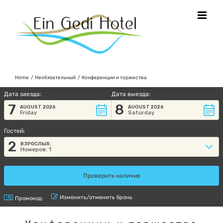
Skip
to
content
Home
Необязательный
Конференции и торжества
Дата заезда:
Дата выезда:
7
8
AUGUST 2026
AUGUST 2026
Friday
Saturday
Гостей:
2
ВЗРОСЛЫХ:
Номеров: 1
Изменить/отменить бронь
Промокод: