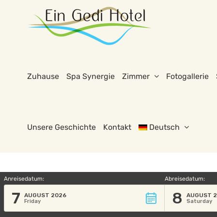
Skip
to
content
Zuhause
Spa Synergie
Zimmer
Fotogallerie
Unsere Geschichte
Kontakt
Deutsch
Anreisedatum:
Abreisedatum:
7
8
AUGUST 2026
AUGUST 
Friday
Saturday