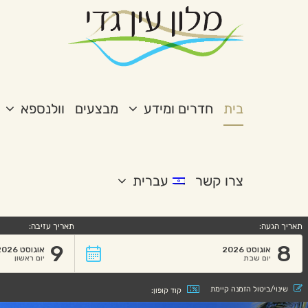
לג
שִׂים
תוכן
לֵב:
בְּאֲתָר
זֶה
מֻפְעֶלֶת
מַעֲרֶכֶת
בית
חדרים ומידע
מבצעים
וולנספא
נָגִישׁ
בִּקְלִיק
הַמְּסַיַּעַת
לִנְגִישׁוּת
הָאֲתָר.
צרו קשר
עברית
לְחַץ
Control-
F11
תאריך הגעה:
תאריך עזיבה:
לְהַתְאָמַת
9
8
אוגוסט 2026
אוגוסט 2026
הָאֲתָר
יום שבת
יום ראשון
לְעִוְורִים
הַמִּשְׁתַּמְּשִׁים
שינוי/ביטול הזמנה קיימת
קוד קופון:
בְּתוֹכְנַת