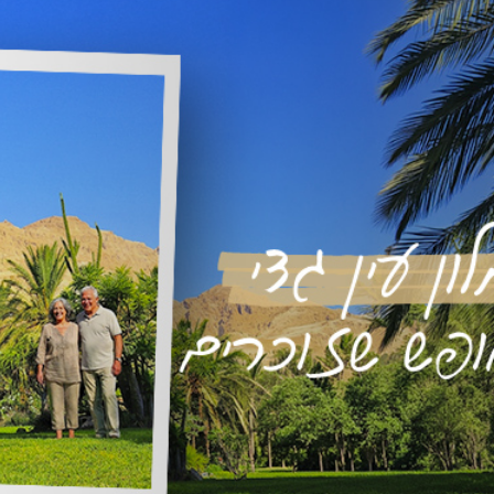
קוֹרֵא־מָסָךְ;
לְחַץ
Control-
F10
לִפְתִיחַת
תַּפְרִיט
נְגִישׁוּת.