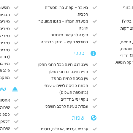
בנוף
באובר – קפה, בר, מסעדה
הופעות
חלבית
תכנית 
בקיץ)
מסעדת המלון – מזנון מגוון, טרי
סיורים
וטעים
חופי רחצה במרחק 25 דקות
סיורי
מענה לבקשות מיוחדות
סיורי 
 חמאם,
בחודשי הקיץ – מזנון בבריכה
סיורים
חוממת,
סיורים
כללי
בריכת מים מתוקים, 12 חדרי
(בתוס
 קל חופשי,
מיני גו
אינטרנט חינם בכל רחבי המלון
פינג פו
חנייה חינם ברחבי המלון
מתקני
אין כניסה לחיות מחמד
מכונת כביסה לשימוש עצמי
שיר
(בתוספת תשלום)
ניקוי יומי בחדרים
אחסון 
עמדת טעינה לרכב חשמלי
שירות
כספומ
שפות
דלפק ה
שירותי
עברית, ערבית, אנגלית, רוסית