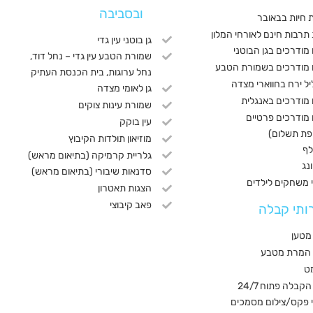
ובסביבה
 חיות בבאובר
תרבות חינם לאורחי המלון
גן בוטני עין גדי
 מודרכים בגן הבוטני
שמורת הטבע עין גדי – נחל דוד,
ם מודרכים בשמורת הטבע
נחל ערוגות, בית הכנסת העתיק
ליל ירח בחווארי מצדה
גן לאומי מצדה
 מודרכים באנגלית
שמורת עינות צוקים
 מודרכים פרטיים
עין בוקק
פת תשלום)
מוזיאון תולדות הקיבוץ
לף
גלריית קרמיקה (בתיאום מראש)
נג
סדנאות שיבורי (בתיאום מראש)
 משחקים לילדים
הצגות תאטרון
פאב קיבוצי
ותי קבלה
מטען
 המרת מטבע
ט
קבלה פתוח 24/7
 פקס/צילום מסמכים