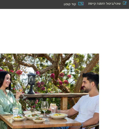
שינוי/ביטול הזמנה קיימת
קוד קופון:
קוֹרֵא־מָסָךְ;
לְחַץ
Control-
F10
לִפְתִיחַת
תַּפְרִיט
נְגִישׁוּת.