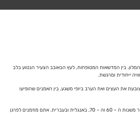
מלון. בין המדשאות המטופחות, לעץ הבאובב הצעיר הנטוע בלב
יה ייחודית ומרגשת.
ובעת את העצים ואת הערב ביופי משגע. בין האמנים שהופיעו
"להקת הבית" שלנו היא להקת "המקומיים", שכל חבריה הם תושבי האזור. זהו הרכב מוזיקלי איכותי המשלב שירי בלוז, פולק, סול ורוק בעיקר משנות ה – 60 וה – 70, באנגלית ובעברית. אתם מוזמנים לפרגן