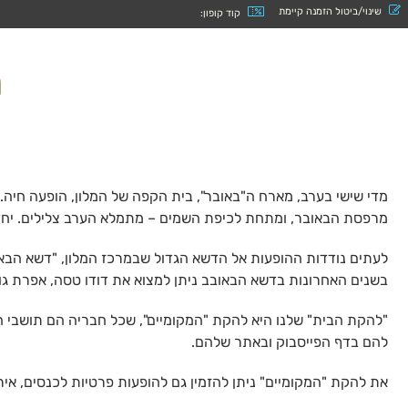
שינוי/ביטול הזמנה קיימת
קוד קופון:
קוֹרֵא־מָסָךְ;
לְחַץ
Control-
ה
F10
לִפְתִיחַת
תַּפְרִיט
נְגִישׁוּת.
מדי שישי בערב, מארח ה"באובר", בית הקפה של המלון, הופעה חיה
מרפסת הבאובר, ומתחת לכיפת השמים – מתמלא הערב צלילים. יחד עם 
לעתים נודדות ההופעות אל הדשא הגדול שבמרכז המלון, "דשא הבאוב
בשנים האחרונות בדשא הבאובב ניתן למצוא את דודו טסה, אפרת גוש, י
להם בדף הפייסבוק ובאתר שלהם.
את להקת "המקומיים" ניתן להזמין גם להופעות פרטיות לכנסים, אירו