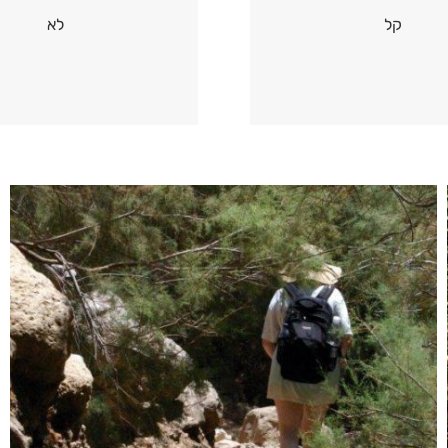
קל
לא