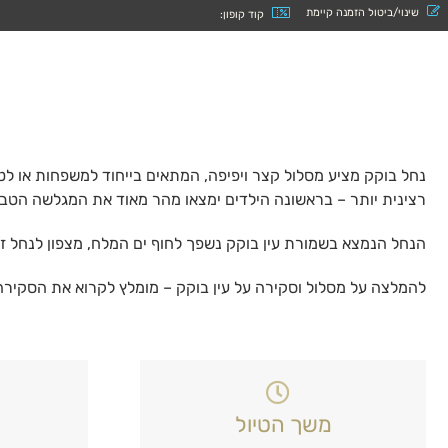
שינוי/ביטול הזמנה קיימת
קוד קופון:
קוֹרֵא־מָסָךְ;
לְחַץ
Control-
F10
לִפְתִיחַת
תַּפְרִיט
נְגִישׁוּת.
נחל בוקק מציע מסלול קצר ויפיפה, המתאים בייחוד למשפחות או לט
רצינית יותר – בראשונה הילדים ימצאו מהר מאוד את המגלשה הטבעית
הנחל הנמצא בשמורת עין בוקק נשפך לחוף ים המלח, מצפון לנחל ז
להמלצה על מסלול וסקירה על עין בוקק – מומלץ לקרוא את הסקירה 
משך הטיול