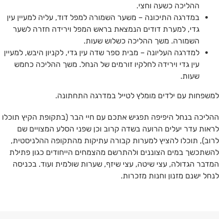
ההליכה כשעה וחצי.
במדרגה התיכונה – משער השמורה למפל דוד, עליה למעיין עין
גדי, למערת דודים הנמצאת בראש המפל וירידה חזרה לשער
השמורה. משך ההליכה כשלוש שעות.
למדרגה העליונה – מבית ספר שדה עין גדי, לקניון היבש, למעיין
עין גדי וירידה לחלקיו זורמים של הנחל. משך ההליכה כחמש
שעות.
למשפחות עם ילדים מומלץ לטייל במדרגה התחתונה.
ההליכה בנחל היפיפה תפגיש אתכם עם חיי הבר (בתקופת הקיץ תוכלו
לראות עדר יעלים הרועה בשדה קרוב וכן שפני הסלע המצויים שם
לרוב), תוכלו להציץ למערות קבורה עתיקות מהתקופה ההלניסטית,
להשתכשך במים הצוננים ולהתרשם מהצמחים הייחודים כגון פתילת
המדבר הגדולה, עצי שיטה, עצי שיזף, שערות שולמית ועוד. בכניסה
לנחל ישנם מזנון וחנות מזכרות.